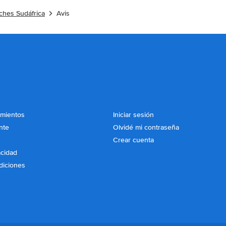
oches Sudáfrica
Avis
imientos
Iniciar sesión
nte
Olvidé mi contraseña
Crear cuenta
acidad
diciones