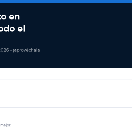
to en
odo el
2026 - ¡aprovéchala
mejor.