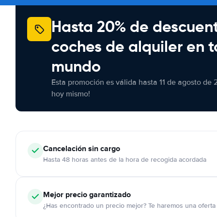
Hasta 20% de descuen
coches de alquiler en t
mundo
Esta promoción es válida hasta 11 de agosto de 
hoy mismo!
Cancelación
sin cargo
Hasta 48 horas antes de la hora de recogida acordada
Mejor precio garantizado
¿Has encontrado un precio mejor? Te haremos una oferta 