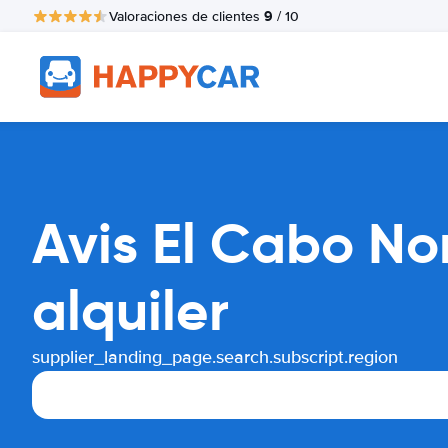
9
Valoraciones de clientes
/ 10
Avis El Cabo N
alquiler
supplier_landing_page.search.subscript.region