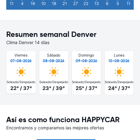
11
4
19
10
18
21
27
22
13
6
5
11
Resumen semanal Denver
Clima Denver 14 días
Viernes
Sábado
Domingo
Lunes
07-08-2026
08-08-2026
09-08-2026
10-08-2026
Soleado/Despejado
Soleado/Despejado
Soleado/Despejado
Soleado/Despejado
S
22° / 37°
23° / 39°
25° / 37°
24° / 37°
Así es como funciona HAPPYCAR
Encontramos y comparamos las mejores ofertas