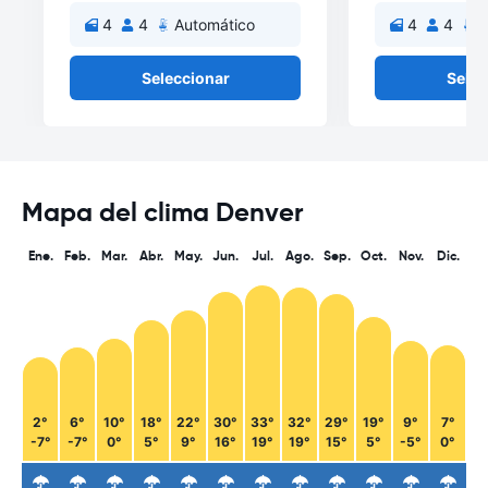
4
4
Automático
4
4
A
Seleccionar
Selec
Mapa del clima Denver
Ene.
Feb.
Mar.
Abr.
May.
Jun.
Jul.
Ago.
Sep.
Oct.
Nov.
Dic.
2°
6°
10°
18°
22°
30°
33°
32°
29°
19°
9°
7°
-7°
-7°
0°
5°
9°
16°
19°
19°
15°
5°
-5°
0°