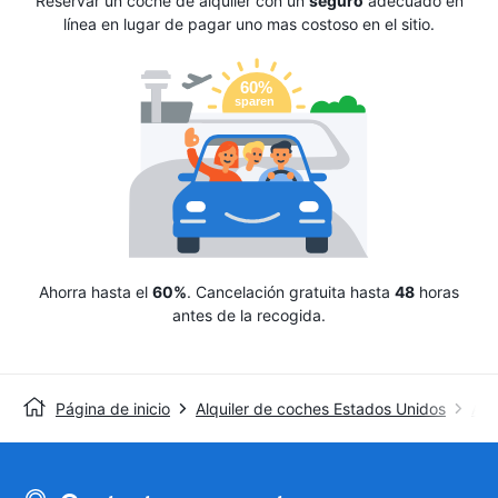
Reservar un coche de alquiler con un
seguro
adecuado en
línea en lugar de pagar uno mas costoso en el sitio.
Ahorra hasta el
60%
. Cancelación gratuita hasta
48
horas
antes de la recogida.
Página de inicio
Alquiler de coches Estados Unidos
Alq