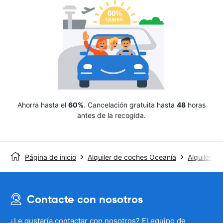
Ahorra hasta el
60%
. Cancelación gratuita hasta
48
horas
antes de la recogida.
Página de inicio
Alquiler de coches Oceanía
Alquiler de
Contacte con nosotros
¿Le gustaría contactar con nosotros? El equipo de