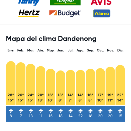
Mapa del clima Dandenong
Ene.
Feb.
Mar.
Abr.
May.
Jun.
Jul.
Ago.
Sep.
Oct.
Nov.
Dic.
28°
26°
24°
20°
16°
13°
14°
14°
16°
17°
19°
22°
15°
15°
15°
13°
10°
8°
7°
8°
8°
10°
11°
14°
8
7
13
11
16
18
14
22
18
20
20
15