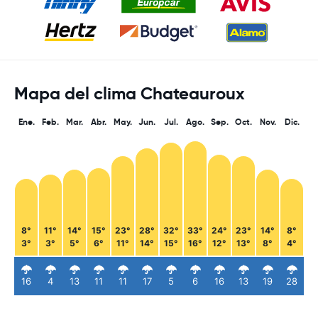
Mapa del clima Chateauroux
Ene.
Feb.
Mar.
Abr.
May.
Jun.
Jul.
Ago.
Sep.
Oct.
Nov.
Dic.
8°
11°
14°
15°
23°
28°
32°
33°
24°
23°
14°
8°
3°
3°
5°
6°
11°
14°
15°
16°
12°
13°
8°
4°
16
4
13
11
11
17
5
6
16
13
19
28