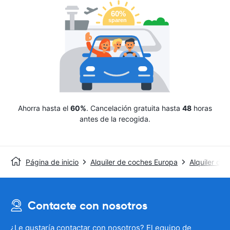
Ahorra hasta el
60%
. Cancelación gratuita hasta
48
horas
antes de la recogida.
Página de inicio
Alquiler de coches Europa
Alquiler de
Contacte con nosotros
¿Le gustaría contactar con nosotros? El equipo de