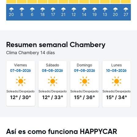
20
8
6
18
17
21
12
14
19
13
20
27
Resumen semanal Chambery
Clima Chambery 14 días
Viernes
Sábado
Domingo
Lunes
07-08-2026
08-08-2026
09-08-2026
10-08-2026
Soleado/Despejado
Soleado/Despejado
Soleado/Despejado
Soleado/Despejado
S
12° / 30°
12° / 33°
15° / 36°
15° / 34°
Así es como funciona HAPPYCAR