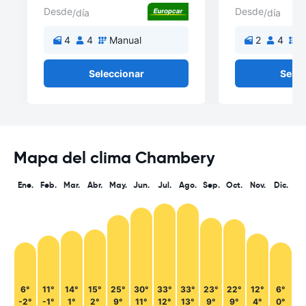
Desde
Desde
/día
/día
4
4
Manual
2
4
M
Seleccionar
Selec
Mapa del clima Chambery
Ene.
Feb.
Mar.
Abr.
May.
Jun.
Jul.
Ago.
Sep.
Oct.
Nov.
Dic.
6°
11°
14°
15°
25°
30°
33°
33°
23°
22°
12°
6°
-2°
-1°
1°
2°
9°
11°
12°
13°
9°
9°
4°
0°