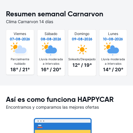
Resumen semanal Carnarvon
Clima Carnarvon 14 días
Viernes
Sábado
Domingo
Lunes
07-08-2026
08-08-2026
09-08-2026
10-08-2026
Parcialmente
Lluvia moderada
Soleado/Despejado
Lluvia moderada
S
nublado
a intervalos
a intervalos
12° / 19°
18° / 21°
16° / 20°
14° / 20°
Así es como funciona HAPPYCAR
Encontramos y comparamos las mejores ofertas