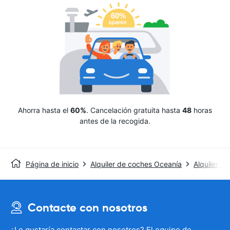
Ahorra hasta el
60%
. Cancelación gratuita hasta
48
horas
antes de la recogida.
Página de inicio
Alquiler de coches Oceanía
Alquiler de
Contacte con nosotros
¿Le gustaría contactar con nosotros? El equipo de