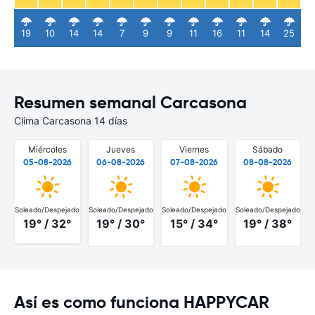
19
10
14
14
7
9
9
11
16
11
14
25
Resumen semanal Carcasona
Clima Carcasona 14 días
Miércoles
Jueves
Viernes
Sábado
05-08-2026
06-08-2026
07-08-2026
08-08-2026
Soleado/Despejado
Soleado/Despejado
Soleado/Despejado
Soleado/Despejado
S
19° / 32°
19° / 30°
15° / 34°
19° / 38°
Así es como funciona HAPPYCAR