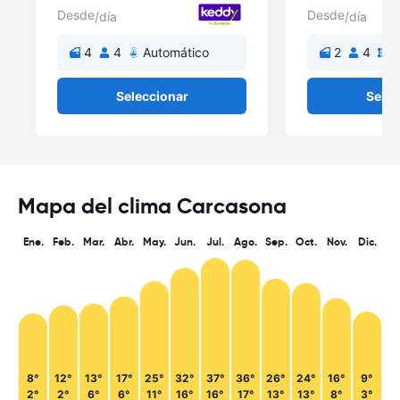
Desde
Desde
/día
/día
4
4
Automático
2
4
M
Seleccionar
Selec
Mapa del clima Carcasona
Ene.
Feb.
Mar.
Abr.
May.
Jun.
Jul.
Ago.
Sep.
Oct.
Nov.
Dic.
8°
12°
13°
17°
25°
32°
37°
36°
26°
24°
16°
9°
2°
2°
6°
6°
11°
16°
16°
17°
13°
13°
8°
3°