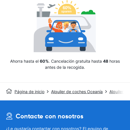
Ahorra hasta el
60%
. Cancelación gratuita hasta
48
horas
antes de la recogida.
Página de inicio
Alquiler de coches Oceanía
Alquiler de
Contacte con nosotros
¿Le gustaría contactar con nosotros? El equipo de