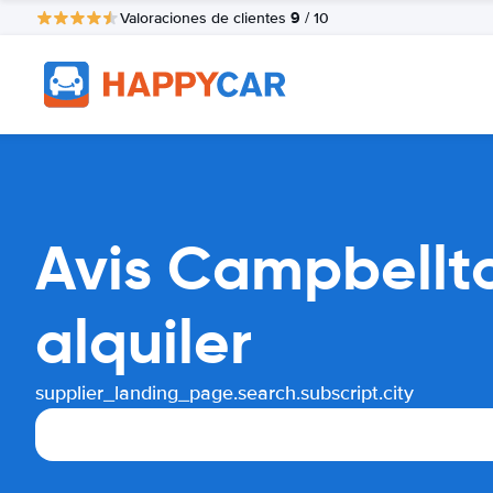
9
Valoraciones de clientes
/ 10
Avis Campbellt
alquiler
supplier_landing_page.search.subscript.city