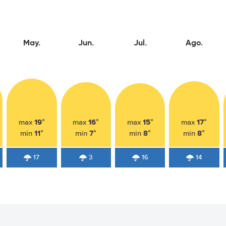
May.
Jun.
Jul.
Ago.
19°
16°
15°
17°
max
max
max
max
11°
7°
8°
8°
min
min
min
min
17
3
16
14