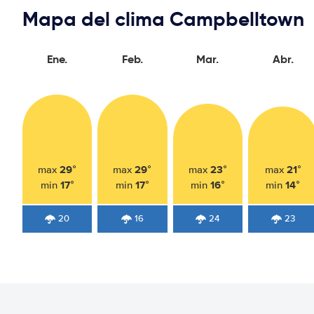
Mapa del clima Campbelltown
Ene.
Feb.
Mar.
Abr.
29°
29°
23°
21°
max
max
max
max
17°
17°
16°
14°
min
min
min
min
20
16
24
23