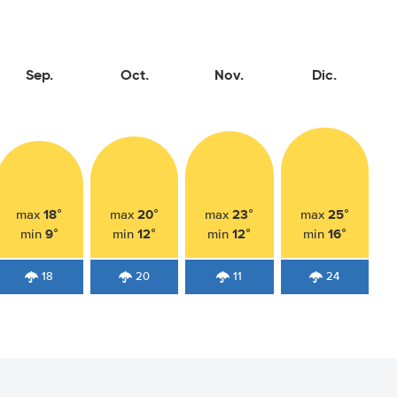
Sep.
Oct.
Nov.
Dic.
18°
20°
23°
25°
max
max
max
max
9°
12°
12°
16°
min
min
min
min
18
20
11
24