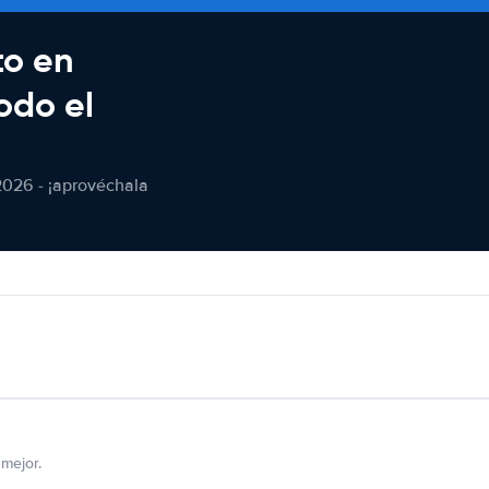
to en
odo el
2026 - ¡aprovéchala
mejor.