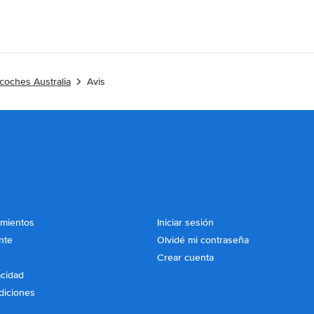
 coches Australia
Avis
imientos
Iniciar sesión
nte
Olvidé mi contraseña
Crear cuenta
acidad
diciones