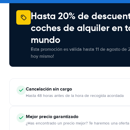
Hasta 20% de descuen
coches de alquiler en t
mundo
Esta promoción es válida hasta 11 de agosto de 
hoy mismo!
Cancelación
sin cargo
Hasta 48 horas antes de la hora de recogida acordada
Mejor precio garantizado
¿Has encontrado un precio mejor? Te haremos una oferta 