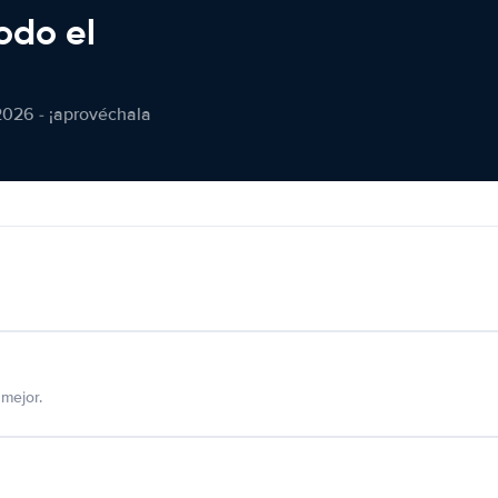
odo el
2026 - ¡aprovéchala
mejor.