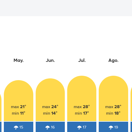
May.
Jun.
Jul.
Ago.
21°
24°
28°
28°
max
max
max
max
11°
14°
17°
18°
min
min
min
min
15
16
17
19