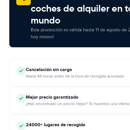
coches de alquiler en t
mundo
Esta promoción es válida hasta 11 de agosto de 
hoy mismo!
Cancelación
sin cargo
Hasta 48 horas antes de la hora de recogida acordada
Mejor precio garantizado
¿Has encontrado un precio mejor? Te haremos una oferta 
24000+
lugares de recogida