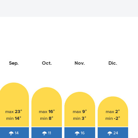
Sep.
Oct.
Nov.
Dic.
23°
16°
9°
2°
max
max
max
max
14°
8°
3°
-2°
min
min
min
min
14
11
16
24