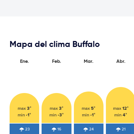
Mapa del clima Buffalo
Ene.
Feb.
Mar.
Abr.
3°
3°
5°
12°
max
max
max
max
-1°
-3°
-1°
4°
min
min
min
min
23
16
24
21