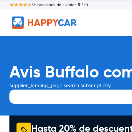
9
Valoraciones de clientes
/ 10
Avis Buffalo co
supplier_landing_page.search.subscript.city
Hasta 20% de descuen