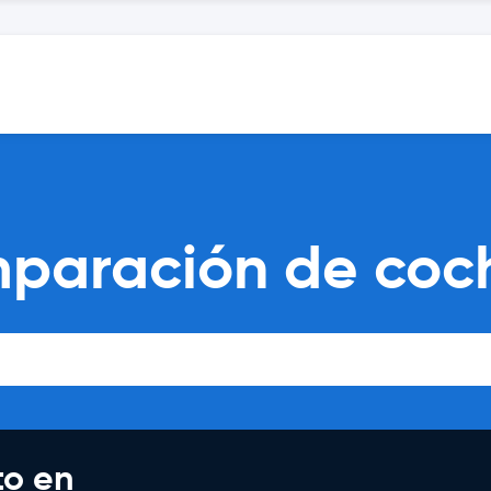
mparación de coch
to en