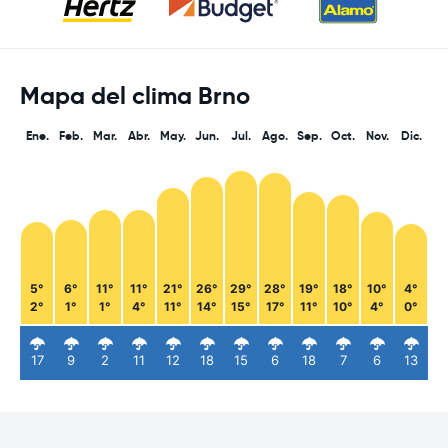
Mapa del clima Brno
Ene.
Feb.
Mar.
Abr.
May.
Jun.
Jul.
Ago.
Sep.
Oct.
Nov.
Dic.
5°
6°
11°
11°
21°
26°
29°
28°
19°
18°
10°
4°
2°
1°
1°
4°
11°
14°
15°
17°
11°
10°
4°
0°
17
9
2
11
12
18
15
6
18
7
6
13