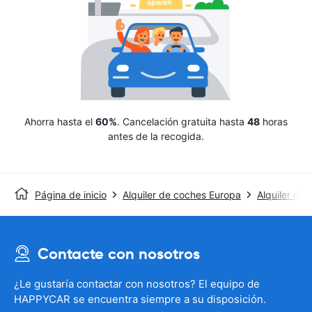
Ahorra hasta el
60%
. Cancelación gratuita hasta
48
horas
antes de la recogida.
Página de inicio
Alquiler de coches Europa
Alquiler de
Contacte con nosotros
¿Le gustaría contactar con nosotros? El equipo de
HAPPYCAR se encuentra siempre a su disposición.