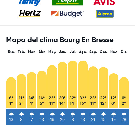
Mapa del clima Bourg En Bresse
Ene.
Feb.
Mar.
Abr.
May.
Jun.
Jul.
Ago.
Sep.
Oct.
Nov.
Dic.
6°
11°
14°
16°
25°
30°
32°
32°
23°
22°
12°
6°
1°
2°
4°
5°
11°
14°
14°
15°
11°
12°
6°
2°
13
8
7
13
16
20
8
13
21
15
19
28