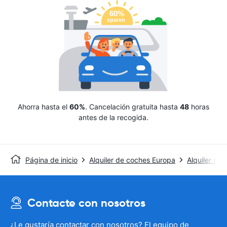
Ahorra hasta el
60%
. Cancelación gratuita hasta
48
horas
antes de la recogida.
Página de inicio
Alquiler de coches Europa
Alquiler de
Contacte con nosotros
¿Le gustaría contactar con nosotros? El equipo de