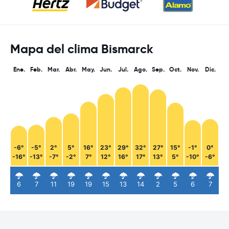
Mapa del clima Bismarck
Ene.
Feb.
Mar.
Abr.
May.
Jun.
Jul.
Ago.
Sep.
Oct.
Nov.
Dic.
-6°
-5°
2°
5°
16°
23°
29°
32°
27°
15°
-1°
0°
-16°
-13°
-7°
-2°
7°
12°
16°
17°
13°
5°
-10°
-6°
6
7
11
19
19
15
13
14
2
5
6
7