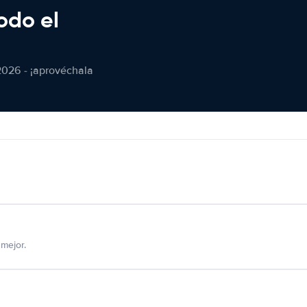
odo el
2026 - ¡aprovéchala
mejor.