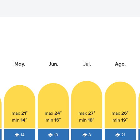
May.
Jun.
Jul.
Ago.
21°
24°
27°
26°
max
max
max
max
14°
16°
18°
19°
min
min
min
min
14
19
8
21