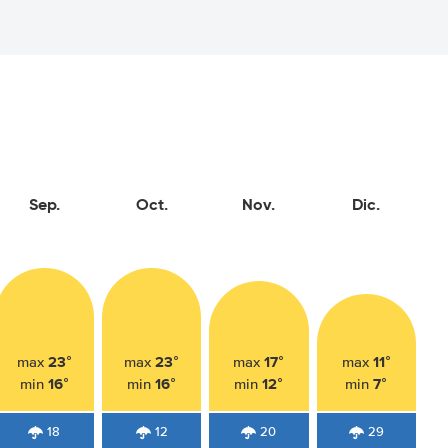
Sep.
Oct.
Nov.
Dic.
23°
23°
17°
11°
max
max
max
max
16°
16°
12°
7°
min
min
min
min
18
12
20
29