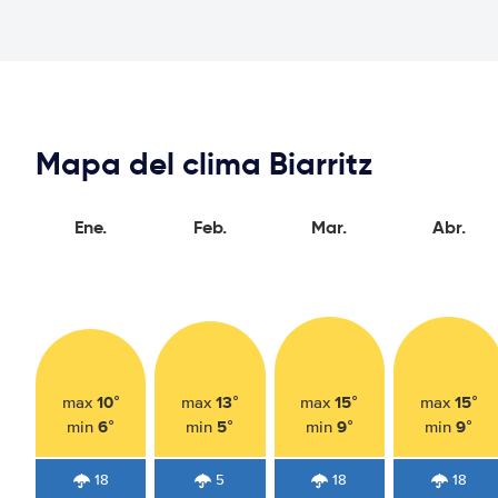
Mapa del clima Biarritz
Ene.
Feb.
Mar.
Abr.
10°
13°
15°
15°
max
max
max
max
6°
5°
9°
9°
min
min
min
min
18
5
18
18