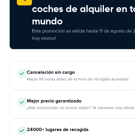
coches de alquiler en t
mundo
Esta promoción es válida hasta 11 de agosto de 
hoy mismo!
Cancelación
sin cargo
Hasta 48 horas antes de la hora de recogida acordada
Mejor precio garantizado
¿Has encontrado un precio mejor? Te haremos una oferta 
24000+
lugares de recogida