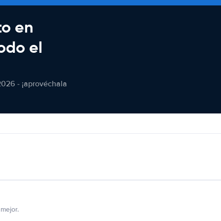
to en
odo el
2026 - ¡aprovéchala
mejor.