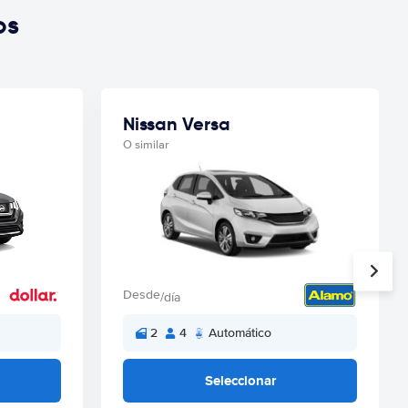
os
Nissan Versa
O similar
Desde
/día
2
4
Automático
Seleccionar