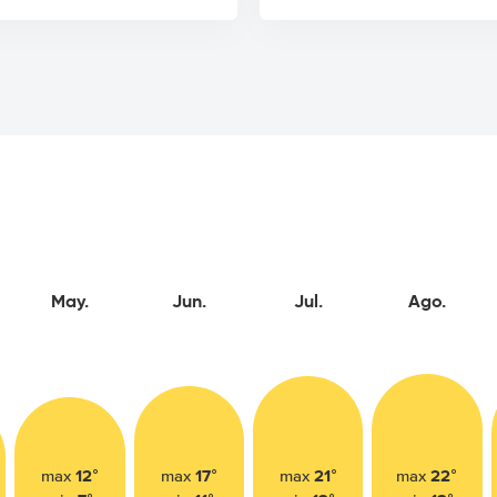
May.
Jun.
Jul.
Ago.
12°
17°
21°
22°
max
max
max
max