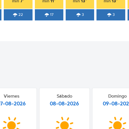
7°
11°
13°
13°
min
min
min
min
22
17
3
3
Viernes
Sábado
Domingo
07-08-2026
08-08-2026
09-08-20