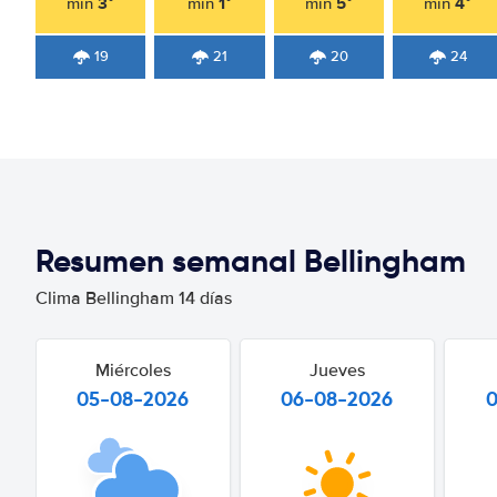
3°
1°
5°
4°
min
min
min
min
19
21
20
24
Resumen semanal Bellingham
Clima Bellingham 14 días
Miércoles
Jueves
05-08-2026
06-08-2026