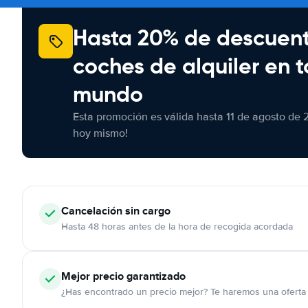
Hasta 20% de descuen
coches de alquiler en t
mundo
Esta promoción es válida hasta 11 de agosto de 
hoy mismo!
Cancelación
sin cargo
Hasta 48 horas antes de la hora de recogida acordada
Mejor precio garantizado
¿Has encontrado un precio mejor? Te haremos una oferta 