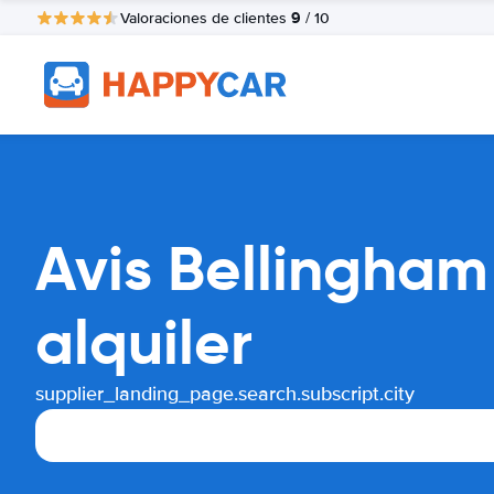
9
Valoraciones de clientes
/ 10
Avis Bellingha
alquiler
supplier_landing_page.search.subscript.city