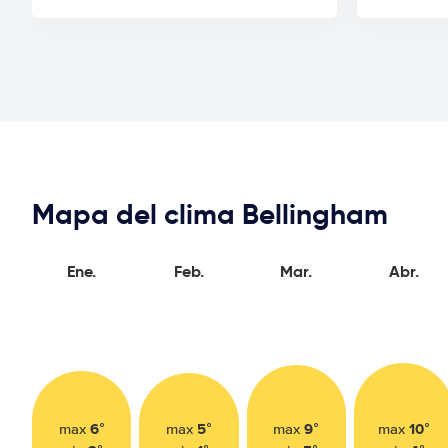
Mapa del clima Bellingham
Ene.
Feb.
Mar.
Abr.
6°
5°
9°
10°
max
max
max
max