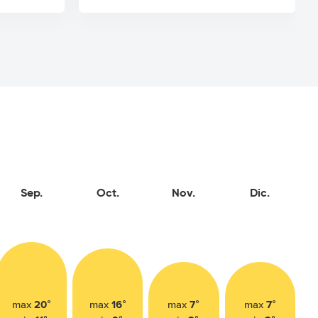
Sep.
Oct.
Nov.
Dic.
20°
16°
7°
7°
max
max
max
max