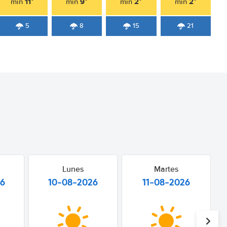
11°
9°
2°
2°
min
min
min
min
5
8
15
21
Lunes
Martes
26
10-08-2026
11-08-2026