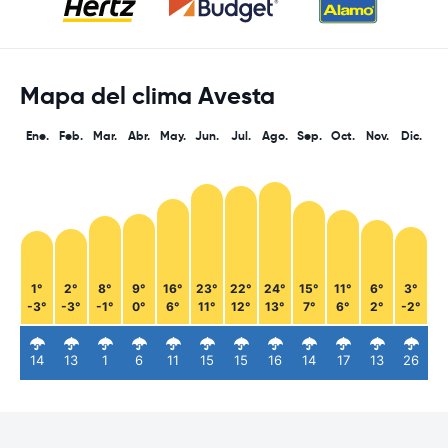
Mapa del clima Avesta
Ene.
Feb.
Mar.
Abr.
May.
Jun.
Jul.
Ago.
Sep.
Oct.
Nov.
Dic.
1°
2°
8°
9°
16°
23°
22°
24°
15°
11°
6°
3°
-3°
-3°
-1°
0°
6°
11°
12°
13°
7°
6°
2°
-2°
14
13
1
6
11
15
15
16
14
17
13
26