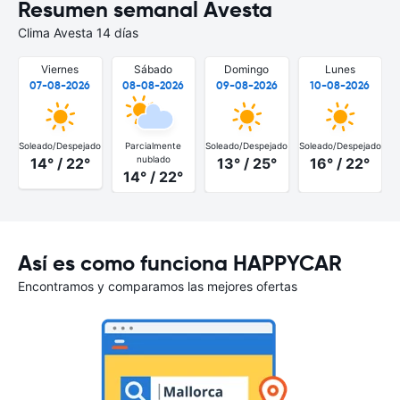
Resumen semanal Avesta
Clima Avesta 14 días
Viernes
Sábado
Domingo
Lunes
07-08-2026
08-08-2026
09-08-2026
10-08-2026
Soleado/Despejado
Parcialmente
Soleado/Despejado
Soleado/Despejado
S
nublado
14° / 22°
13° / 25°
16° / 22°
14° / 22°
Así es como funciona HAPPYCAR
Encontramos y comparamos las mejores ofertas