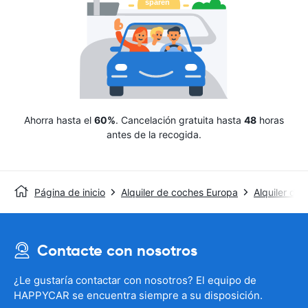
Ahorra hasta el
60%
. Cancelación gratuita hasta
48
horas
antes de la recogida.
Página de inicio
Alquiler de coches Europa
Alquiler de
Contacte con nosotros
¿Le gustaría contactar con nosotros? El equipo de
HAPPYCAR se encuentra siempre a su disposición.