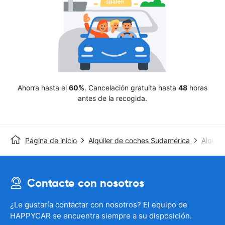
Ahorra hasta el
60%
. Cancelación gratuita hasta
48
horas
antes de la recogida.
Página de inicio
Alquiler de coches Sudamérica
Alquil
Contacte con nosotros
¿Le gustaría contactar con nosotros? El equipo de
HAPPYCAR se encuentra siempre a su disposición.