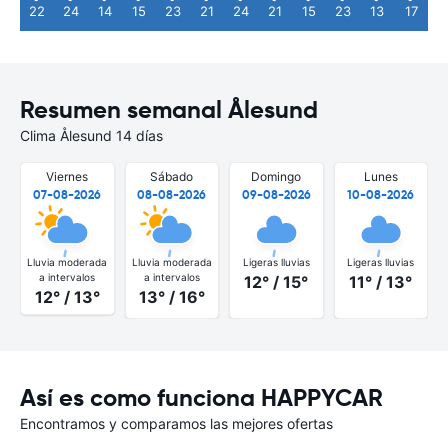
22
24
14
15
23
21
24
21
15
23
13
17
Resumen semanal Ålesund
Clima Ålesund 14 días
Viernes
Sábado
Domingo
Lunes
07-08-2026
08-08-2026
09-08-2026
10-08-2026
Lluvia moderada
Lluvia moderada
Ligeras lluvias
Ligeras lluvias
a intervalos
a intervalos
12° / 15°
11° / 13°
12° / 13°
13° / 16°
Así es como funciona HAPPYCAR
Encontramos y comparamos las mejores ofertas