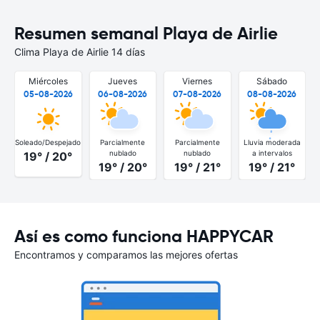
Resumen semanal Playa de Airlie
Clima Playa de Airlie 14 días
Miércoles
Jueves
Viernes
Sábado
05-08-2026
06-08-2026
07-08-2026
08-08-2026
Soleado/Despejado
Parcialmente
Parcialmente
Lluvia moderada
S
nublado
nublado
a intervalos
19° / 20°
19° / 20°
19° / 21°
19° / 21°
Así es como funciona HAPPYCAR
Encontramos y comparamos las mejores ofertas