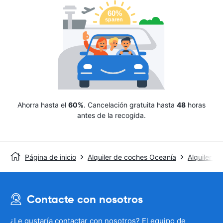
Ahorra hasta el
60%
. Cancelación gratuita hasta
48
horas
antes de la recogida.
Página de inicio
Alquiler de coches Oceanía
Alquiler de
Contacte con nosotros
¿Le gustaría contactar con nosotros? El equipo de