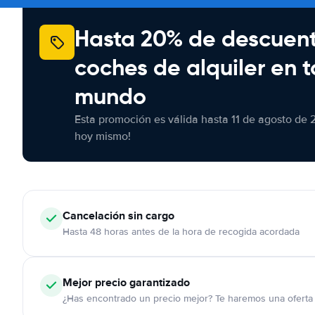
Hasta 20% de descuen
coches de alquiler en t
mundo
Esta promoción es válida hasta 11 de agosto de 
hoy mismo!
Cancelación
sin cargo
Hasta 48 horas antes de la hora de recogida acordada
Mejor precio garantizado
¿Has encontrado un precio mejor? Te haremos una oferta 