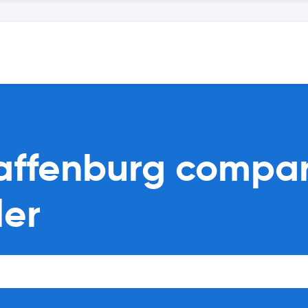
haffenburg compa
ler