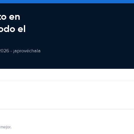
to en
odo el
2026 - ¡aprovéchala
mejor.