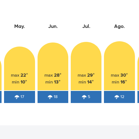
May.
Jun.
Jul.
Ago.
22°
28°
29°
30°
max
max
max
max
10°
13°
14°
16°
min
min
min
min
17
18
5
12