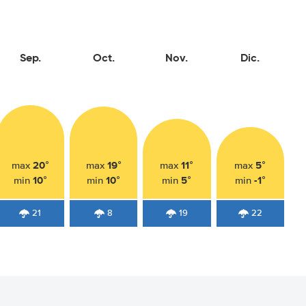
Sep.
Oct.
Nov.
Dic.
20°
19°
11°
5°
max
max
max
max
10°
10°
5°
-1°
min
min
min
min
21
8
19
22