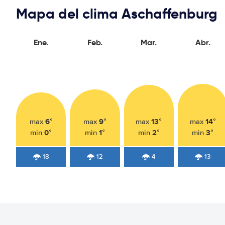
Mapa del clima Aschaffenburg
Ene.
Feb.
Mar.
Abr.
6°
9°
13°
14°
max
max
max
max
0°
1°
2°
3°
min
min
min
min
18
12
4
13