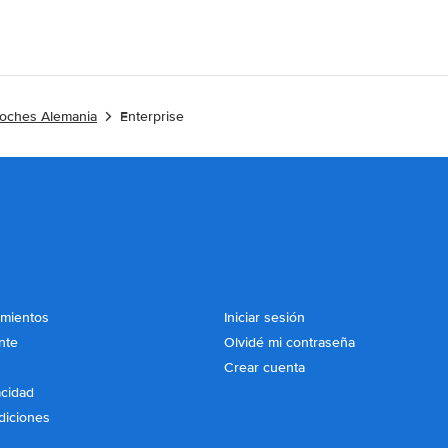
coches Alemania
Enterprise
imientos
Iniciar sesión
nte
Olvidé mi contraseña
Crear cuenta
acidad
diciones