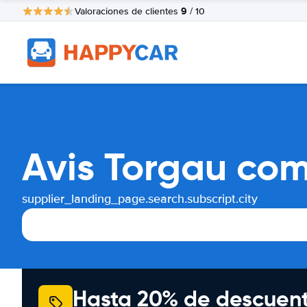
9
Valoraciones de clientes
/ 10
Avis Torgau com
supplier_landing_page.search.subscript.city
Hasta 20% de descuen