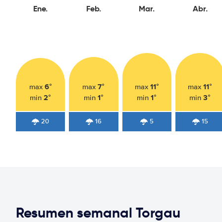
Ene.
Feb.
Mar.
Abr.
6°
7°
11°
11°
max
max
max
max
2°
1°
1°
3°
min
min
min
min
20
16
5
15
Resumen semanal Torgau