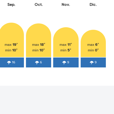
Sep.
Oct.
Nov.
Dic.
19°
18°
11°
6°
max
max
max
max
10°
10°
5°
0°
min
min
min
min
16
6
9
9