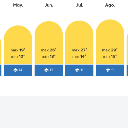
May.
Jun.
Jul.
Ago.
19°
26°
27°
29°
max
max
max
max
10°
13°
14°
16°
min
min
min
min
14
13
11
9