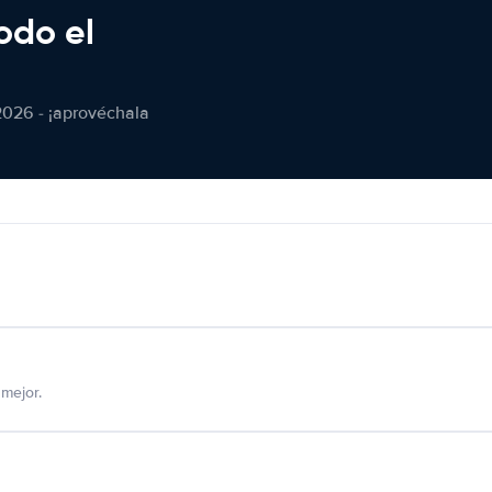
odo el
2026 - ¡aprovéchala
mejor.