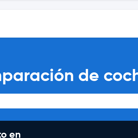
paración de coch
to en