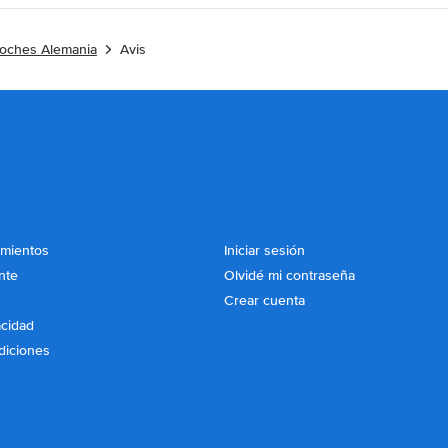
coches Alemania
Avis
imientos
Iniciar sesión
nte
Olvidé mi contraseña
Crear cuenta
acidad
diciones