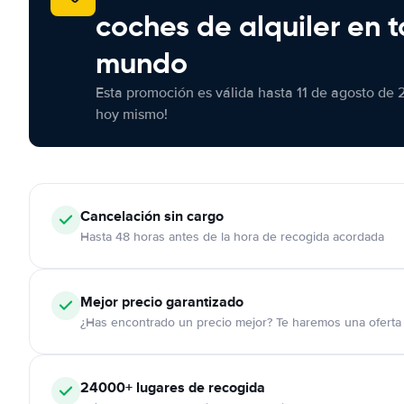
coches de alquiler en t
mundo
Esta promoción es válida hasta 11 de agosto de 
hoy mismo!
Cancelación
sin cargo
Hasta 48 horas antes de la hora de recogida acordada
Mejor precio garantizado
¿Has encontrado un precio mejor? Te haremos una oferta 
24000+
lugares de recogida