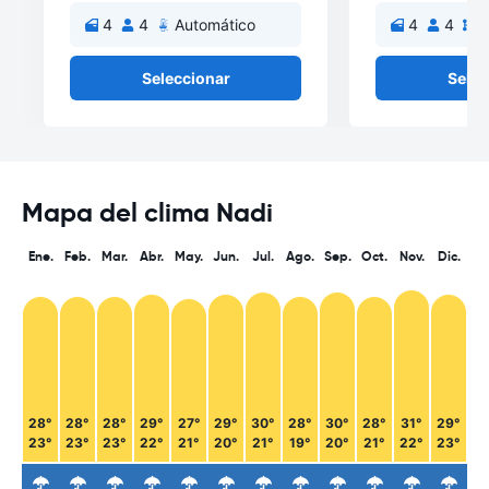
4
4
Automático
4
4
M
Seleccionar
Selec
Mapa del clima Nadi
Ene.
Feb.
Mar.
Abr.
May.
Jun.
Jul.
Ago.
Sep.
Oct.
Nov.
Dic.
28°
28°
28°
29°
27°
29°
30°
28°
30°
28°
31°
29°
23°
23°
23°
22°
21°
20°
21°
19°
20°
21°
22°
23°