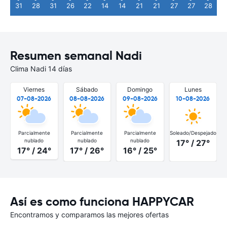
31
28
31
26
22
14
14
21
21
27
27
28
Resumen semanal Nadi
Clima Nadi 14 días
Viernes
Sábado
Domingo
Lunes
07-08-2026
08-08-2026
09-08-2026
10-08-2026
Parcialmente
Parcialmente
Parcialmente
Soleado/Despejado
S
nublado
nublado
nublado
17° / 27°
17° / 24°
17° / 26°
16° / 25°
Así es como funciona HAPPYCAR
Encontramos y comparamos las mejores ofertas