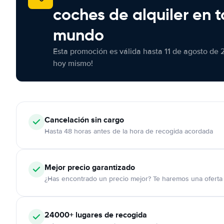
coches de alquiler en t
mundo
Esta promoción es válida hasta 11 de agosto de 
hoy mismo!
Cancelación
sin cargo
Hasta 48 horas antes de la hora de recogida acordada
Mejor precio garantizado
¿Has encontrado un precio mejor? Te haremos una oferta 
24000+
lugares de recogida