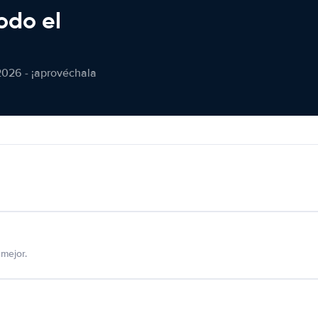
odo el
2026 - ¡aprovéchala
mejor.