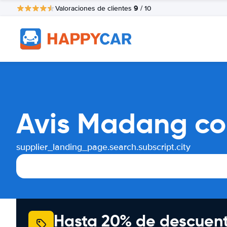
9
Valoraciones de clientes
/ 10
Avis Madang co
supplier_landing_page.search.subscript.city
Hasta 20% de descuen