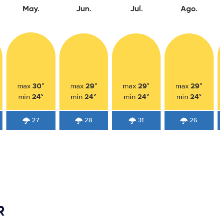
May.
Jun.
Jul.
Ago.
30°
29°
29°
29°
max
max
max
max
24°
24°
24°
24°
min
min
min
min
27
28
31
26
R