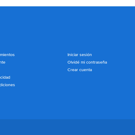
imientos
Iniciar sesión
nte
Olvidé mi contraseña
Crear cuenta
acidad
diciones