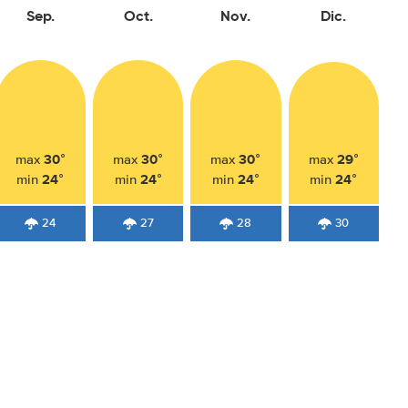
Sep.
Oct.
Nov.
Dic.
30°
30°
30°
29°
max
max
max
max
24°
24°
24°
24°
min
min
min
min
24
27
28
30