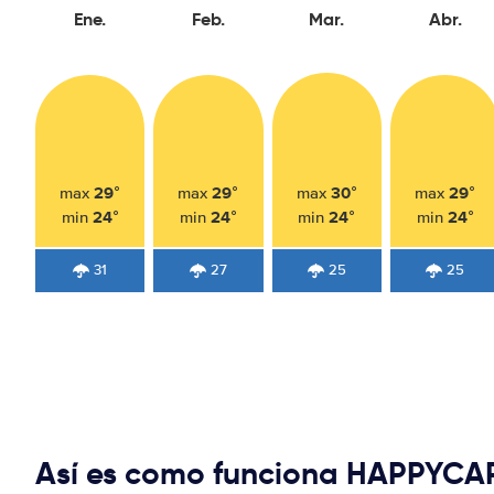
Ene.
Feb.
Mar.
Abr.
29°
29°
30°
29°
max
max
max
max
24°
24°
24°
24°
min
min
min
min
31
27
25
25
Así es como funciona HAPPYCA