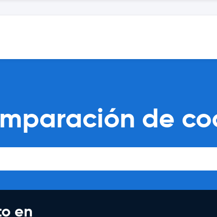
mparación de coc
to en