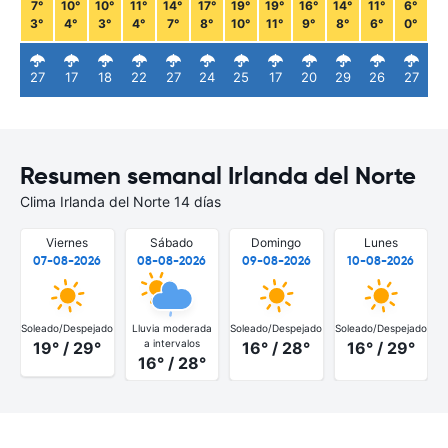
7°
10°
10°
11°
14°
17°
19°
19°
16°
14°
11°
6°
3°
4°
3°
4°
7°
8°
10°
11°
9°
8°
6°
0°
27
17
18
22
27
24
25
17
20
29
26
27
Resumen semanal Irlanda del Norte
Clima Irlanda del Norte 14 días
Viernes
Sábado
Domingo
Lunes
07-08-2026
08-08-2026
09-08-2026
10-08-2026
Soleado/Despejado
Lluvia moderada
Soleado/Despejado
Soleado/Despejado
a intervalos
19° / 29°
16° / 28°
16° / 29°
16° / 28°