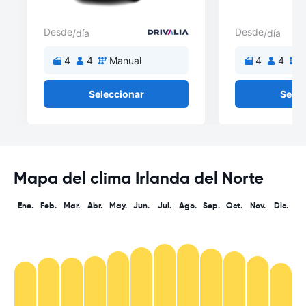
Desde
Desde
/día
/día
4
4
Manual
4
4
M
Seleccionar
Selec
Mapa del clima Irlanda del Norte
Ene.
Feb.
Mar.
Abr.
May.
Jun.
Jul.
Ago.
Sep.
Oct.
Nov.
Dic.