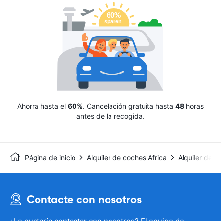
Ahorra hasta el
60%
. Cancelación gratuita hasta
48
horas
antes de la recogida.
Página de inicio
Alquiler de coches Africa
Alquiler de c
Contacte con nosotros
¿Le gustaría contactar con nosotros? El equipo de