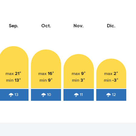
Sep.
Oct.
Nov.
Dic.
21°
16°
9°
2°
max
max
max
max
13°
9°
3°
-3°
min
min
min
min
13
10
11
12