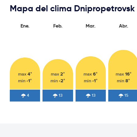
Mapa del clima Dnipropetrovsk
Ene.
Feb.
Mar.
Abr.
4°
2°
6°
16°
max
max
max
max
-1°
-2°
-1°
8°
min
min
min
min
4
13
13
15