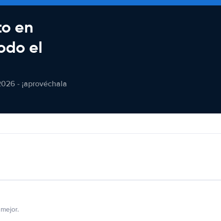
to en
odo el
2026 - ¡aprovéchala
mejor.