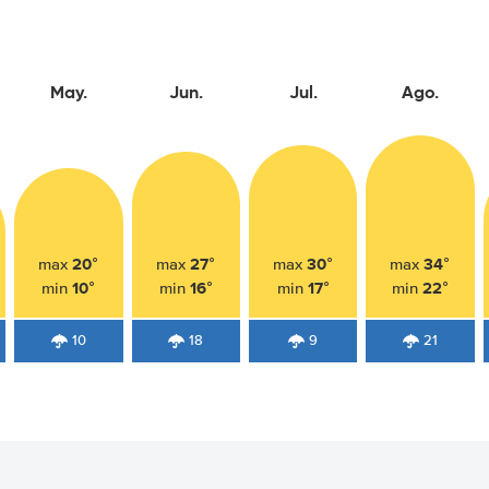
May.
Jun.
Jul.
Ago.
20°
27°
30°
34°
max
max
max
max
10°
16°
17°
22°
min
min
min
min
10
18
9
21