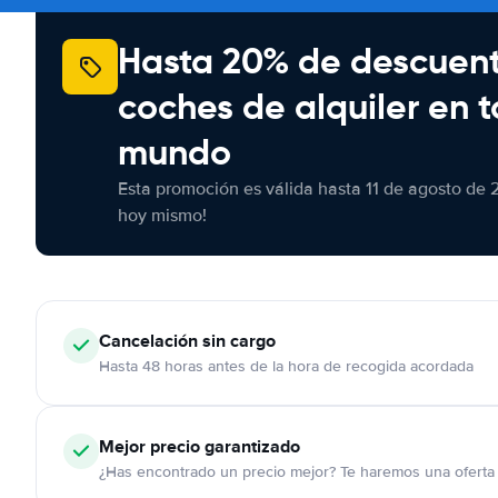
Hasta 20% de descuen
coches de alquiler en t
mundo
Esta promoción es válida hasta 11 de agosto de 
hoy mismo!
Cancelación
sin cargo
Hasta 48 horas antes de la hora de recogida acordada
Mejor precio garantizado
¿Has encontrado un precio mejor? Te haremos una oferta 