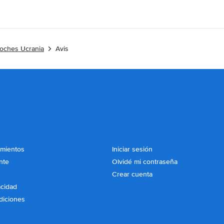
coches Ucrania
Avis
imientos
Iniciar sesión
nte
Olvidé mi contraseña
Crear cuenta
acidad
diciones