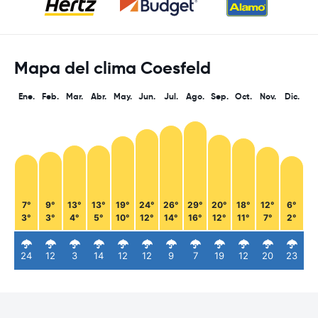
Mapa del clima Coesfeld
Ene.
Feb.
Mar.
Abr.
May.
Jun.
Jul.
Ago.
Sep.
Oct.
Nov.
Dic.
7°
9°
13°
13°
19°
24°
26°
29°
20°
18°
12°
6°
3°
3°
4°
5°
10°
12°
14°
16°
12°
11°
7°
2°
24
12
3
14
12
12
9
7
19
12
20
23