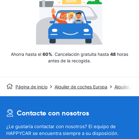
Ahorra hasta el
60%
. Cancelación gratuita hasta
48
horas
antes de la recogida.
Página de inicio
Alquiler de coches Europa
Alquiler de
Contacte con nosotros
¿Le gustaría contactar con nosotros? El equipo de
HAPPYCAR se encuentra siempre a su disposición.