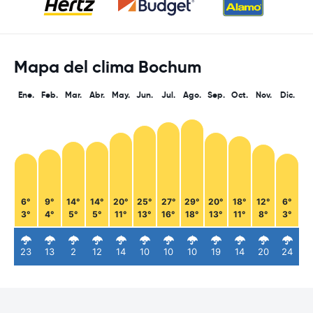
Mapa del clima Bochum
Ene.
Feb.
Mar.
Abr.
May.
Jun.
Jul.
Ago.
Sep.
Oct.
Nov.
Dic.
6°
9°
14°
14°
20°
25°
27°
29°
20°
18°
12°
6°
3°
4°
5°
5°
11°
13°
16°
18°
13°
11°
8°
3°
23
13
2
12
14
10
10
10
19
14
20
24