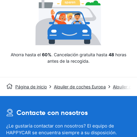
Ahorra hasta el
60%
. Cancelación gratuita hasta
48
horas
antes de la recogida.
Página de inicio
Alquiler de coches Europa
Alquiler de
Contacte con nosotros
¿Le gustaría contactar con nosotros? El equipo de
HAPPYCAR se encuentra siempre a su disposición.